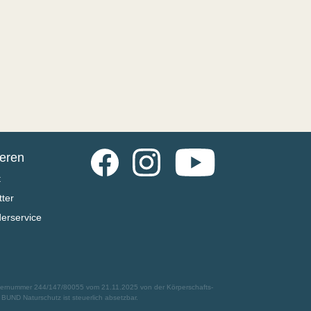
Facebook
Instagram
YouTube
ieren
t
ter
derservice
euernummer 244/147/80055 vom 21.11.2025 von der Körperschafts-
UND Naturschutz ist steuerlich absetzbar.