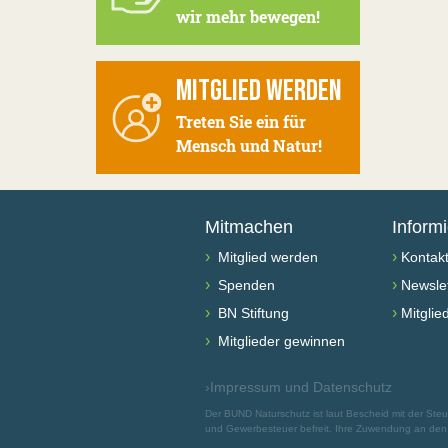
wir mehr bewegen!
MITGLIED WERDEN
Treten Sie ein für
Mensch und Natur!
Mitmachen
Inform
›
›
Mitglied werden
Kontak
›
›
Spenden
Newslet
›
›
BN Stiftung
Mitglie
›
Mitglieder gewinnen
›
Impressum und Datenschutz
Der BUND Naturschutz ist laut Bescheid mit der St
und Gewerbesteuer befreit. Ihre Zuwendung an den B